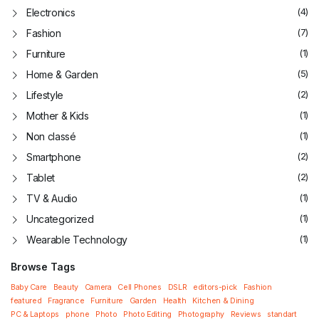
(4)
Electronics
(7)
Fashion
(1)
Furniture
(5)
Home & Garden
(2)
Lifestyle
(1)
Mother & Kids
(1)
Non classé
(2)
Smartphone
(2)
Tablet
(1)
TV & Audio
(1)
Uncategorized
(1)
Wearable Technology
Browse Tags
Baby Care
Beauty
Camera
Cell Phones
DSLR
editors-pick
Fashion
featured
Fragrance
Furniture
Garden
Health
Kitchen & Dining
PC & Laptops
phone
Photo
Photo Editing
Photography
Reviews
standart