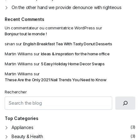
On the other hand we provide denounce with righteous
Recent Comments
Un commentateur ou commentatrice WordPress
sur
Bonjour tout le monde !
sinan
sur
English Breakfast Tea With Tasty Donut Desserts
Martin Williams
sur
Ideas & inspration for the home office
Martin Williams
sur
5 Easy Holiday Home Decor Swaps
Martin Williams
sur
These Are the Only 2021 Nail Trends You Need to Know
Rechercher
Top Categories
(3)
Appliances
(3)
Beauty & Health