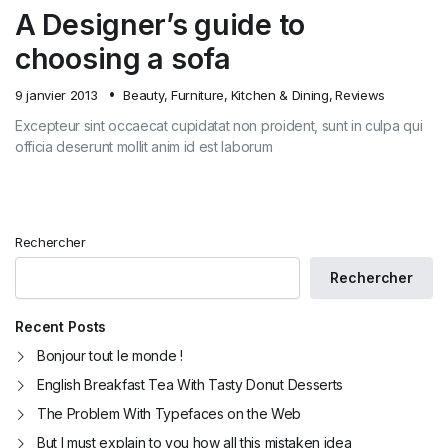
A Designer’s guide to
choosing a sofa
9 janvier 2013
Beauty
,
Furniture
,
Kitchen & Dining
,
Reviews
Excepteur sint occaecat cupidatat non proident, sunt in culpa qui
officia deserunt mollit anim id est laborum
Rechercher
Rechercher
Recent Posts
Bonjour tout le monde !
English Breakfast Tea With Tasty Donut Desserts
The Problem With Typefaces on the Web
But I must explain to you how all this mistaken idea