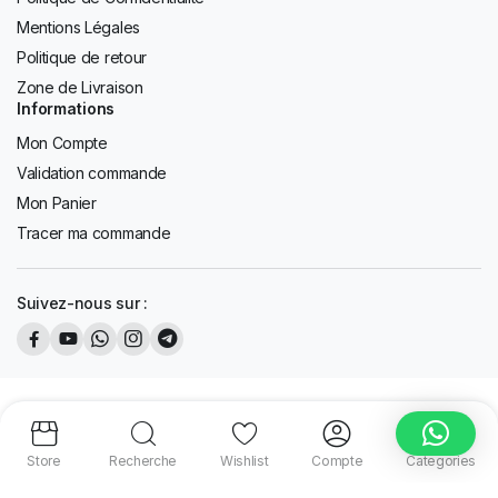
Mentions Légales
Politique de retour
Zone de Livraison
Informations
Mon Compte
Validation commande
Mon Panier
Tracer ma commande
Suivez-nous sur :
Copyright 2026 © AFD Tous les droits sont réservés. Design by
K13
Design.
Store
Recherche
Wishlist
Compte
Categories
Paiements sécurisés :