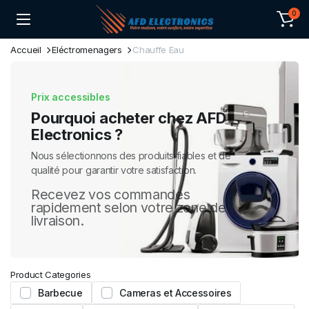
0
Accueil
Eléctromenagers
Chauffe Eau
Prix accessibles
Pourquoi acheter chez AFD
Electronics ?
Nous sélectionnons des produits fiables et de
qualité pour garantir votre satisfaction.
Recevez vos commandes
rapidement selon votre zone de
livraison.
Product Categories
Barbecue
Cameras et Accessoires