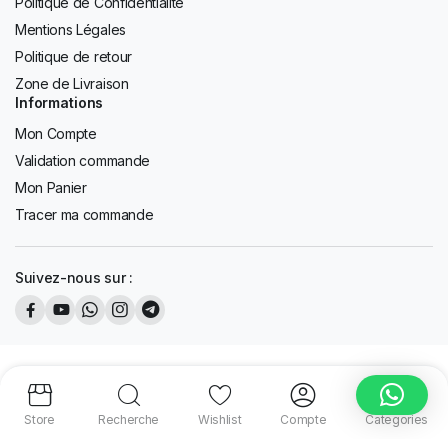
Politique de Confidentialité
Mentions Légales
Politique de retour
Zone de Livraison
Informations
Mon Compte
Validation commande
Mon Panier
Tracer ma commande
Suivez-nous sur :
Copyright 2026 © AFD Tous les droits sont réservés. Design by
K13
Design.
Store
Recherche
Wishlist
Compte
Categories
Paiements sécurisés :