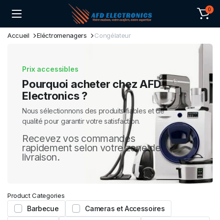
0
Accueil
Eléctromenagers
Congélateur
Prix accessibles
Pourquoi acheter chez AFD
Electronics ?
Nous sélectionnons des produits fiables et de
qualité pour garantir votre satisfaction.
Recevez vos commandes
rapidement selon votre zone de
livraison.
Product Categories
Barbecue
Cameras et Accessoires