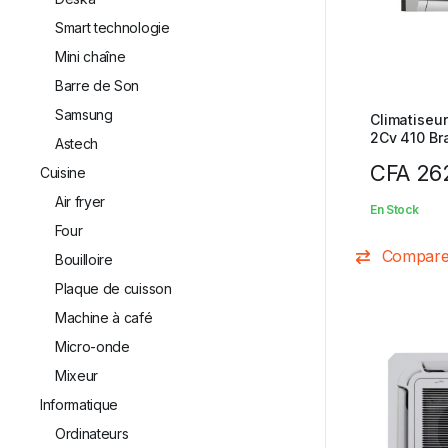
Smart technologie
Mini chaîne
Barre de Son
Samsung
Climatiseu
2Cv 410 Br
Astech
CFA
26
Cuisine
Air fryer
En Stock
⁠Four
Compar
Bouilloire
Plaque de cuisson
Machine à café
Micro-onde
Mixeur
Informatique
Ordinateurs