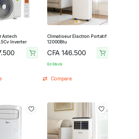
r Astech
Climatiseur Elactron Portatif
.5Cv Inverter
12000Btu
7.500
CFA
146.500
En Stock
e
Compare