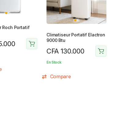
r Roch Portatif
Climatiseur Portatif Elactron
9000 Btu
5.000
CFA
130.000
En Stock
e
Compare