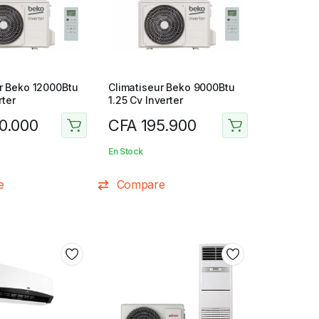
r Beko 12000Btu
Climatiseur Beko 9000Btu
rter
1.25 Cv Inverter
0.000
CFA
195.900
En Stock
e
Compare