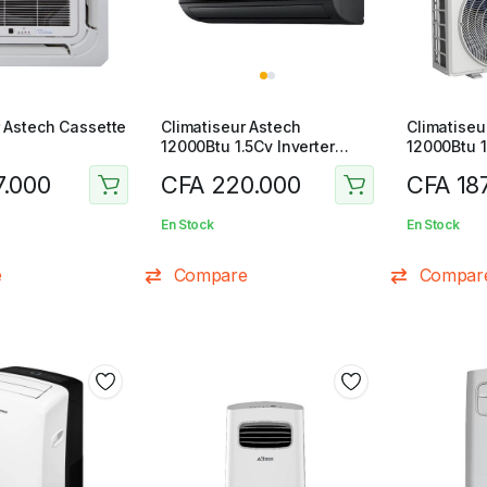
r Astech Cassette
Climatiseur Astech
Climatiseu
12000Btu 1.5Cv Inverter
12000Btu 1
Platinum 12Pm50Ma
.000
CFA
220.000
CFA
18
En Stock
En Stock
e
Compare
Compar