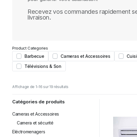
Recevez vos commandes rapidement se
livraison.
Product Categories
Barbecue
Cameras et Accessoires
Cuis
Télévisions & Son
Trié
Affichage de 1–16 sur 19 résultats
du
plus
Catégories de produits
récent
au
Cameras et Accessoires
plus
ancien
Camera et sécurité
Eléctromenagers