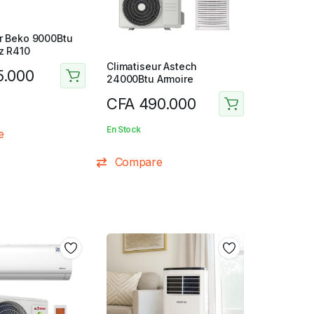
ur Beko 9000Btu
z R410
Climatiseur Astech
5.000
24000Btu Armoire
CFA
490.000
En Stock
e
Compare