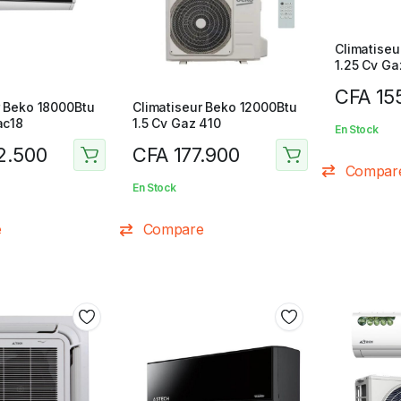
Climatise
1.25 Cv Ga
CFA
15
r Beko 18000Btu
Climatiseur Beko 12000Btu
ac18
1.5 Cv Gaz 410
En Stock
2.500
CFA
177.900
Compar
En Stock
e
Compare