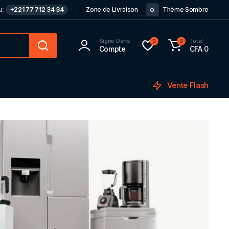
 :
+221 77 712 34 34
Zone de Livraison
Thème Sombre
Signe Dans
Total
0
0
Compte
CFA
0
Vente Flash