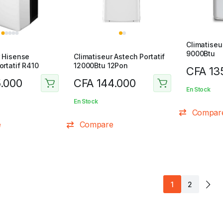
Climatiseu
9000Btu
r Hisense
Climatiseur Astech Portatif
rtatif R410
12000Btu 12Pon
CFA
13
.000
CFA
144.000
En Stock
En Stock
Compar
e
Compare
1
2