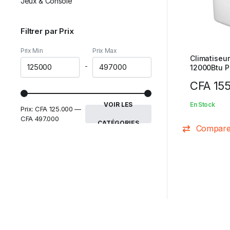
Jeux & Console
Filtrer par Prix
Prix Min
Prix Max
Climatiseu
-
12000Btu Po
CFA
155
VOIR LES
En Stock
Prix:
CFA 125.000
—
CFA 497.000
CATÉGORIES
Compar