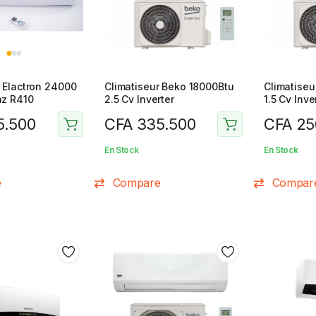
r Elactron 24000
Climatiseur Beko 18000Btu
Climatiseu
az R410
2.5 Cv Inverter
1.5 Cv Inve
.500
CFA
335.500
CFA
25
En Stock
En Stock
e
Compare
Compar