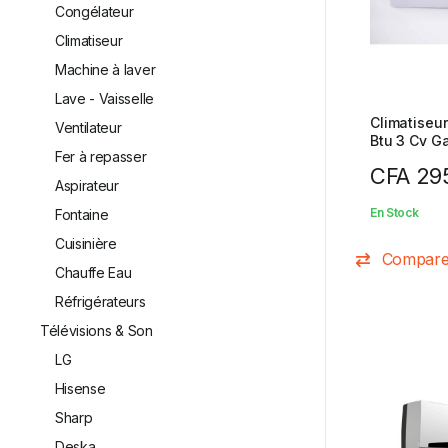
Congélateur
Climatiseur
Machine à laver
Lave - Vaisselle
Climatiseu
Ventilateur
Btu 3 Cv G
Fer à repasser
CFA
295
Aspirateur
En Stock
Fontaine
Cuisinière
Compar
Chauffe Eau
Réfrigérateurs
Télévisions & Son
LG
⁠Hisense
Sharp
Deska