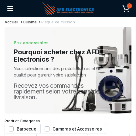
0
Accueil
Cuisine
Plaque de cuisson
Prix accessibles
Pourquoi acheter chez AFD
Electronics ?
Nous sélectionnons des produits fiables et de
qualité pour garantir votre satisfaction.
Recevez vos commandes
rapidement selon votre zone de
livraison.
Product Categories
Barbecue
Cameras et Accessoires