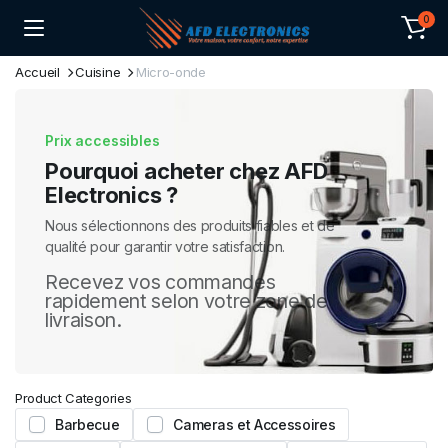
0
Accueil
Cuisine
Micro-onde
Prix accessibles
Pourquoi acheter chez AFD
Electronics ?
Nous sélectionnons des produits fiables et de
qualité pour garantir votre satisfaction.
Recevez vos commandes
rapidement selon votre zone de
livraison.
Product Categories
Barbecue
Cameras et Accessoires