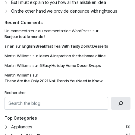
But I must explain to you how all this mistaken idea
On the other hand we provide denounce with righteous
Recent Comments
Un commentateur ou commentatrice WordPress
sur
Bonjour tout le monde !
sinan
sur
English Breakfast Tea With Tasty Donut Desserts
Martin Williams
sur
Ideas & inspration for the home office
Martin Williams
sur
5 Easy Holiday Home Decor Swaps
Martin Williams
sur
These Are the Only 2021 Nail Trends You Need to Know
Rechercher
Top Categories
(3)
Appliances
(3)