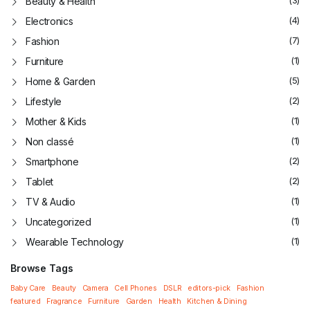
Beauty & Health
(4)
Electronics
(7)
Fashion
(1)
Furniture
(5)
Home & Garden
(2)
Lifestyle
(1)
Mother & Kids
(1)
Non classé
(2)
Smartphone
(2)
Tablet
(1)
TV & Audio
(1)
Uncategorized
(1)
Wearable Technology
Browse Tags
Baby Care
Beauty
Camera
Cell Phones
DSLR
editors-pick
Fashion
featured
Fragrance
Furniture
Garden
Health
Kitchen & Dining