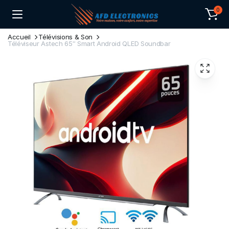
0
Accueil
Télévisions & Son
Téléviseur Astech 65″ Smart Android QLED Soundbar