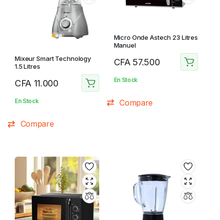
Micro Onde Astech 23 Litres
Manuel
Mixeur Smart Technology
CFA
57.500
1.5 Litres
En Stock
CFA
11.000
En Stock
Compare
Compare