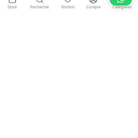
Store
Recherche
Wishlist
Compte
Categories
Contactez-nous
+221 77 712 34 34
Notre équipe est disponible pour vous orienter.
Email:
contact@afdelectronics.com
Nos Horaires
Lundi au Samedi 09h 00 -18h 00
Menu Principal
Accueil
Qui sommes-nous?