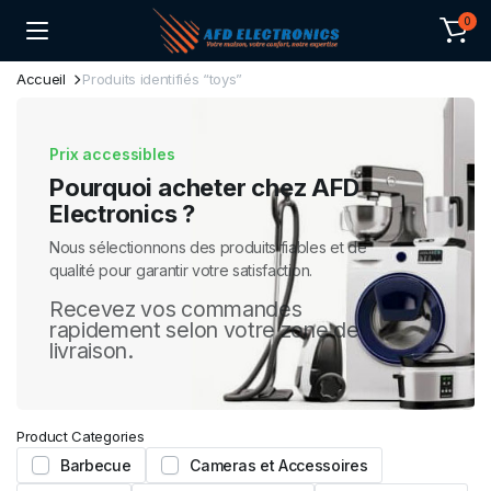
0
Accueil
Produits identifiés “toys”
Prix accessibles
Pourquoi acheter chez AFD
Electronics ?
Nous sélectionnons des produits fiables et de
qualité pour garantir votre satisfaction.
Recevez vos commandes
rapidement selon votre zone de
livraison.
Product Categories
Barbecue
Cameras et Accessoires