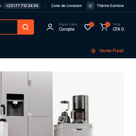
 :
+221 77 712 34 34
Zone de Livraison
Thème Sombre
Signe Dans
Total
0
0
Compte
CFA
0
Vente Flash