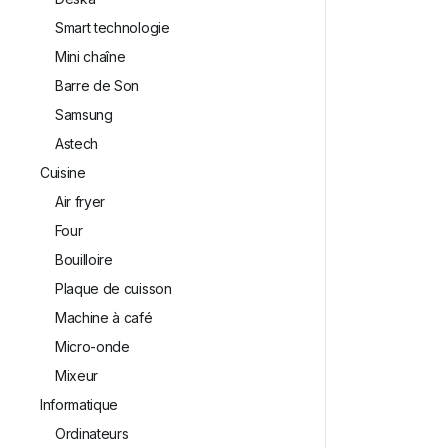
Smart technologie
Mini chaîne
Barre de Son
Samsung
Astech
Cuisine
Air fryer
⁠Four
Bouilloire
Plaque de cuisson
Machine à café
Micro-onde
Mixeur
Informatique
Ordinateurs