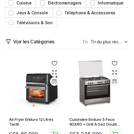
Cuisine
Eléctromenagers
Informatique
Jeux & Console
Téléphone & Accessoires
Télévisions & Son
Voir les Catégories
Tri:
Air Fryer Enduro 12 Litres
Cuisinière Enduro 5 Feux
Tactil
90X60 + Grill A Gaz Double
Boutton