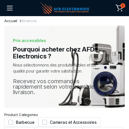
0
Accueil
Binatone
Prix accessibles
Pourquoi acheter chez AFD
Electronics ?
Nous sélectionnons des produits fiables et de
qualité pour garantir votre satisfaction.
Recevez vos commandes
rapidement selon votre zone de
livraison.
Product Categories
Barbecue
Cameras et Accessoires