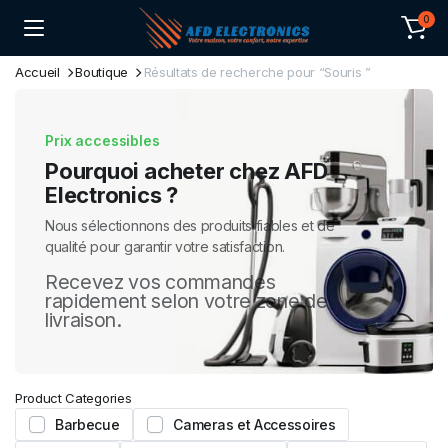
0
Accueil
Boutique
Résultats de recherche pour “Souris ”
Prix accessibles
Pourquoi acheter chez AFD
Electronics ?
Nous sélectionnons des produits fiables et de
qualité pour garantir votre satisfaction.
Recevez vos commandes
rapidement selon votre zone de
livraison.
Product Categories
Barbecue
Cameras et Accessoires