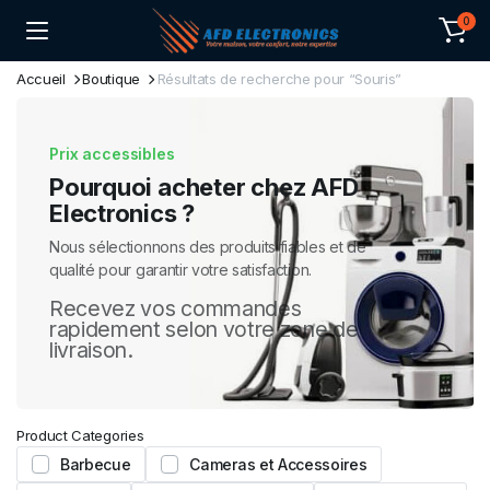
0
Accueil
Boutique
Résultats de recherche pour “Souris”
Prix accessibles
Pourquoi acheter chez AFD
Electronics ?
Nous sélectionnons des produits fiables et de
qualité pour garantir votre satisfaction.
Recevez vos commandes
rapidement selon votre zone de
livraison.
Product Categories
Barbecue
Cameras et Accessoires