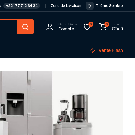
 :
+221 77 712 34 34
Zone de Livraison
Thème Sombre
Signe Dans
Total
0
0
Compte
CFA
0
Vente Flash